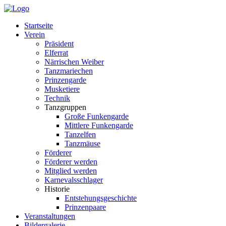
Startseite
Verein
Präsident
Elferrat
Närrischen Weiber
Tanzmariechen
Prinzengarde
Musketiere
Technik
Tanzgruppen
Große Funkengarde
Mittlere Funkengarde
Tanzelfen
Tanzmäuse
Förderer
Förderer werden
Mitglied werden
Karnevalsschlager
Historie
Entstehungsgeschichte
Prinzenpaare
Veranstaltungen
Bildergalerie