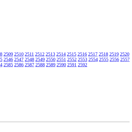
8
2509
2510
2511
2512
2513
2514
2515
2516
2517
2518
2519
2520
5
2546
2547
2548
2549
2550
2551
2552
2553
2554
2555
2556
2557
4
2585
2586
2587
2588
2589
2590
2591
2592