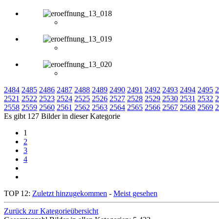
2484
2485
2486
2487
2488
2489
2490
2491
2492
2493
2494
2495
2
2521
2522
2523
2524
2525
2526
2527
2528
2529
2530
2531
2532
2
2558
2559
2560
2561
2562
2563
2564
2565
2566
2567
2568
2569
2
Es gibt 127 Bilder in dieser Kategorie
1
2
3
4
TOP 12:
Zuletzt hinzugekommen
-
Meist gesehen
Zurück zur Kategorieübersicht