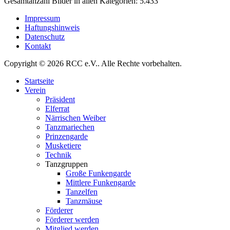
Gesamtanzahl Bilder in allen Kategorien:
5.433
Impressum
Haftungshinweis
Datenschutz
Kontakt
Copyright © 2026 RCC e.V.. Alle Rechte vorbehalten.
Startseite
Verein
Präsident
Elferrat
Närrischen Weiber
Tanzmariechen
Prinzengarde
Musketiere
Technik
Tanzgruppen
Große Funkengarde
Mittlere Funkengarde
Tanzelfen
Tanzmäuse
Förderer
Förderer werden
Mitglied werden