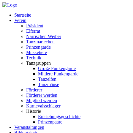
Startseite
Verein
Präsident
Elferrat
Närrischen Weiber
Tanzmariechen
Prinzengarde
Musketiere
Technik
Tanzgruppen
Große Funkengarde
Mittlere Funkengarde
Tanzelfen
Tanzmäuse
Förderer
Förderer werden
Mitglied werden
Karnevalsschlager
Historie
Entstehungsgeschichte
Prinzenpaare
Veranstaltungen
Bildergalerie